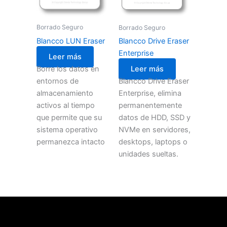
Borrado Seguro
Borrado Seguro
Blancco LUN Eraser
Blancco Drive Eraser
Enterprise
Leer más
Borre los datos en
Leer más
entornos de
Blancco Drive Eraser
almacenamiento
Enterprise, elimina
activos al tiempo
permanentemente
que permite que su
datos de HDD, SSD y
sistema operativo
NVMe en servidores,
permanezca intacto
desktops, laptops o
unidades sueltas.