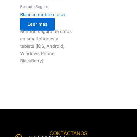
Borrado Seguro
Blancco mobile eraser
Leer más
Borrado seguro de datos
en smartphones y
tablets (iOS, Android,
Windows Phone,
BlackBerry)
CONTÁCTANOS