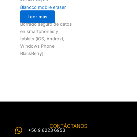
Blancco mobile eraser
Leer más
Borrado seguro de datos
en smartphones y
tablets (iOS, Android,
Windows Phone,
BlackBerry)
CONTÁCTANOS
+56 9 8223 6953