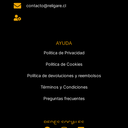
contacto@religare.cl
AYUDA
Politica de Privacidad
Politica de Cookies
Política de devoluciones y reembolsos
Términos y Condiciones
Preguntas frecuentes
REDES SOCIALES
F
I
L