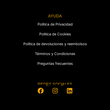
AYUDA
Politica de Privacidad
Politica de Cookies
Política de devoluciones y reembolsos
Términos y Condiciones
Preguntas frecuentes
REDES SOCIALES
F
I
L
a
n
i
c
s
n
e
t
k