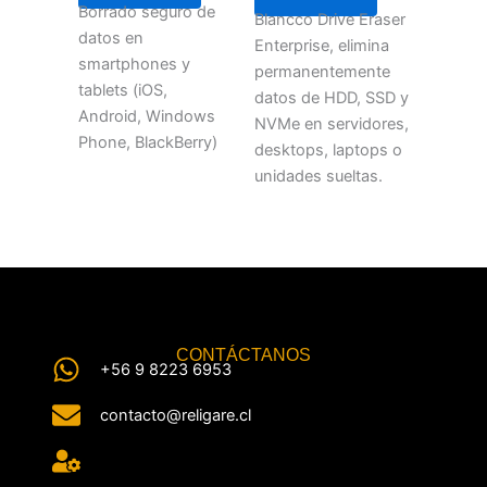
Borrado seguro de
Blancco Drive Eraser
datos en
Enterprise, elimina
smartphones y
permanentemente
tablets (iOS,
datos de HDD, SSD y
Android, Windows
NVMe en servidores,
Phone, BlackBerry)
desktops, laptops o
unidades sueltas.
CONTÁCTANOS
+56 9 8223 6953
contacto@religare.cl