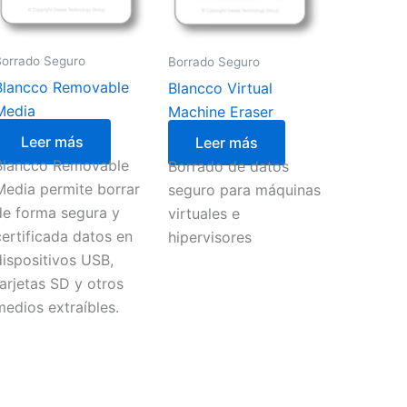
Borrado Seguro
Borrado Seguro
Blancco Removable
Blancco Virtual
Media
Machine Eraser
Leer más
Leer más
Blancco Removable
Borrado de datos
Media permite borrar
seguro para máquinas
de forma segura y
virtuales e
certificada datos en
hipervisores
dispositivos USB,
tarjetas SD y otros
medios extraíbles.