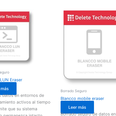
eguro
 LUN Eraser
 más
Borrado Seguro
s datos en entornos de
Blancco mobile eraser
miento activos al tiempo
Leer más
ite que su sistema
Borrado seguro de datos en
vo permanezca intacto