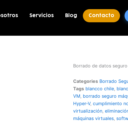
sotros
Servicios
Blog
Contacto
Borrado de datos seguro 
Categories
Borrado Seg
Tags
blancco chile
,
blanc
VM
,
borrado seguro máqu
Hyper-V
,
cumplimiento n
virtualización
,
eliminaci
máquinas virtuales
,
softw