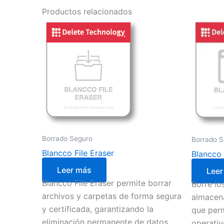
Productos relacionados
Borrado Seguro
Borrado S
Blancco File Eraser
Blancco
Leer más
Leer
Blancco File Eraser permite borrar
Borre lo
archivos y carpetas de forma segura
almacena
y certificada, garantizando la
que perm
eliminación permanente de datos
operati