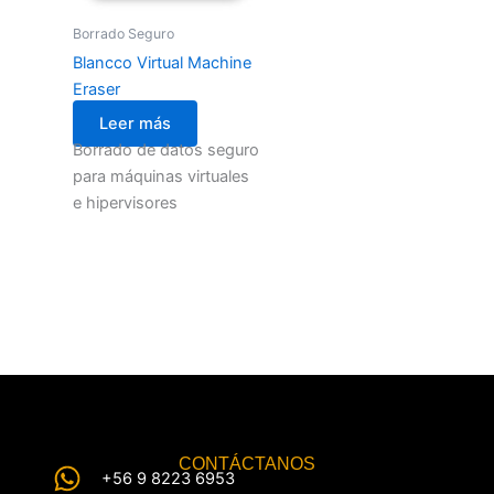
Borrado Seguro
Blancco Virtual Machine
Eraser
Leer más
Borrado de datos seguro
para máquinas virtuales
e hipervisores
CONTÁCTANOS
+56 9 8223 6953