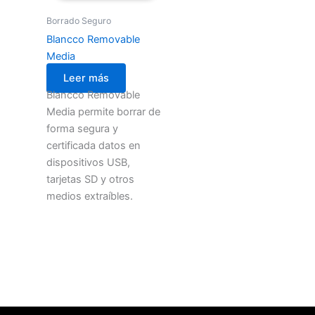
Borrado Seguro
Blancco Removable
Media
Leer más
Blancco Removable
Media permite borrar de
forma segura y
certificada datos en
dispositivos USB,
tarjetas SD y otros
medios extraíbles.