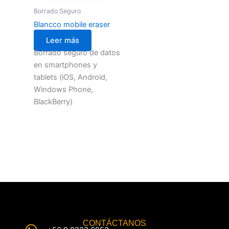
Borrado Seguro
Blancco mobile eraser
Leer más
Borrado seguro de datos
en smartphones y
tablets (iOS, Android,
Windows Phone,
BlackBerry)
CONTÁCTANOS