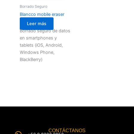
Borrado Seguro
Blancco mobile eraser
Leer más
Borrado seguro de datos
en smartphones y
tablets (iOS, Android,
Windows Phone,
BlackBerry)
CONTÁCTANOS