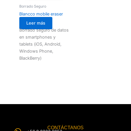
Borrado Seguro
Blancco mobile eraser
Leer más
Borrado seguro de datos
en smartphones y
tablets (iOS, Android,
Windows Phone,
BlackBerry)
CONTÁCTANOS