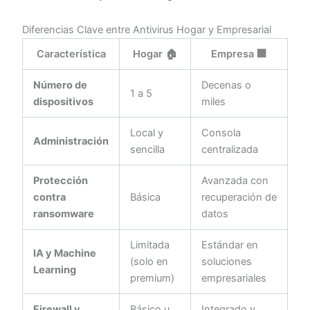
Diferencias Clave entre Antivirus Hogar y Empresarial
Característica
Hogar 🏠
Empresa 🏢
Número de
Decenas o
1 a 5
dispositivos
miles
Local y
Consola
Administración
sencilla
centralizada
Protección
Avanzada con
contra
Básica
recuperación de
ransomware
datos
Limitada
Estándar en
IA y Machine
(solo en
soluciones
Learning
premium)
empresariales
Firewall y
Básico u
Integrado y