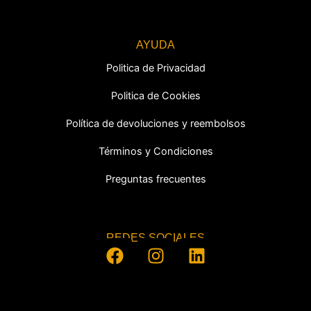
AYUDA
Politica de Privacidad
Politica de Cookies
Política de devoluciones y reembolsos
Términos y Condiciones
Preguntas frecuentes
REDES SOCIALES
F
I
L
a
n
i
c
s
n
e
t
k