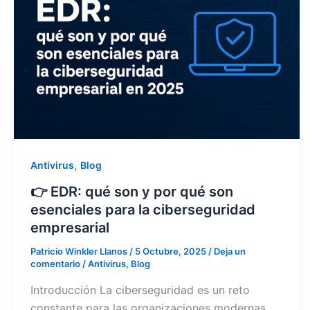
,
Antivirus
Blog
👉 EDR: qué son y por qué son
esenciales para la ciberseguridad
empresarial
Patricio Winkler Llanos
/
5 Octubre, 2025
/
Deja un
comentario
/
Antivirus
,
Blog
Introducción La ciberseguridad es un reto
constante para las organizaciones modernas.