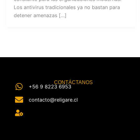
Los antivirus tradicionales ya no bastan para
detener amenazas […]
CONTÁCTANOS
+56 9 8223 6953
contacto@religare.cl