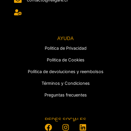
contacto@religare.cl
AYUDA
Politica de Privacidad
Politica de Cookies
Política de devoluciones y reembolsos
Términos y Condiciones
Preguntas frecuentes
REDES SOCIALES
F
I
L
a
n
i