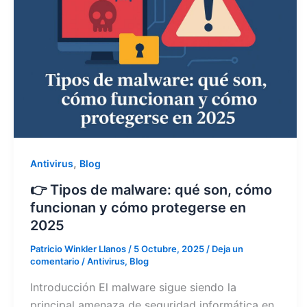
,
Antivirus
Blog
👉 Tipos de malware: qué son, cómo
funcionan y cómo protegerse en
2025
Patricio Winkler Llanos
/
5 Octubre, 2025
/
Deja un
comentario
/
Antivirus
,
Blog
Introducción El malware sigue siendo la
principal amenaza de seguridad informática en