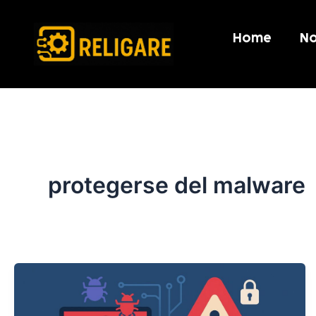
Ir
al
Home
No
contenido
protegerse del malware