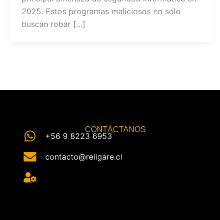
2025. Estos programas maliciosos no solo
buscan robar […]
CONTÁCTANOS
+56 9 8223 6953
contacto@religare.cl