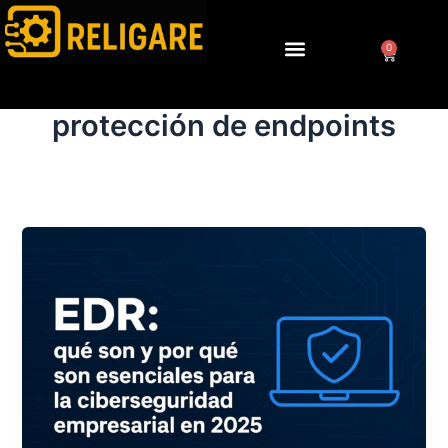
Ir
al
0
Cart
contenido
protección de endpoints