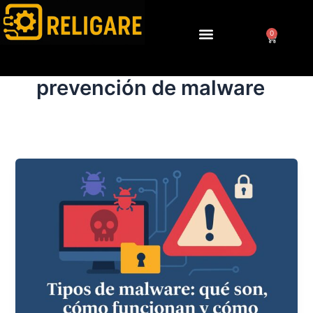
Ir
al
0
Cart
contenido
prevención de malware