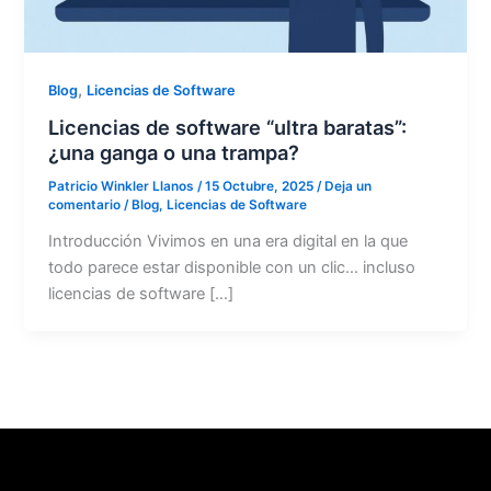
,
Blog
Licencias de Software
Licencias de software “ultra baratas”:
¿una ganga o una trampa?
Patricio Winkler Llanos
/
15 Octubre, 2025
/
Deja un
comentario
/
Blog
,
Licencias de Software
Introducción Vivimos en una era digital en la que
todo parece estar disponible con un clic… incluso
licencias de software […]