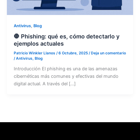
,
Antivirus
Blog
🛑 Phishing: qué es, cómo detectarlo y
ejemplos actuales
Patricio Winkler Llanos
/
6 Octubre, 2025
/
Deja un comentario
/
Antivirus
,
Blog
Introducción El phishing es una de las amenazas
cibernéticas más comunes y efectivas del mundo
digital actual. A través del […]