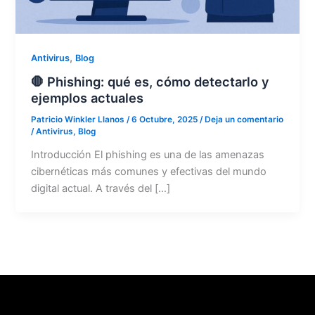
,
Antivirus
Blog
🛑 Phishing: qué es, cómo detectarlo y
ejemplos actuales
Patricio Winkler Llanos
/
6 Octubre, 2025
/
Deja un comentario
/
Antivirus
,
Blog
Introducción El phishing es una de las amenazas
cibernéticas más comunes y efectivas del mundo
digital actual. A través del […]