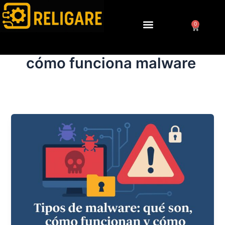
Ir
al
0
Cart
contenido
cómo funciona malware