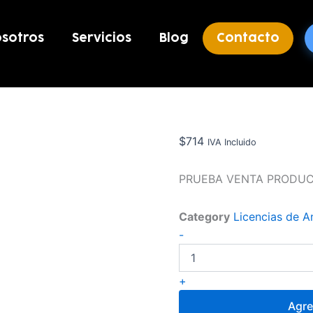
sotros
Servicios
Blog
Contacto
$
714
IVA Incluido
PRUEBA VENTA PRODUC
Category
Licencias de An
PRODUCTO
-
PRUEBA
cantidad
+
Agre