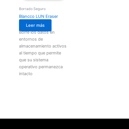
Borrado Seguro
Blancco LUN Eraser
Leer más
Borre los datos en
entornos de
almacenamiento activos
al tiempo que permite
que su sistema
operativo permanezca
intacto