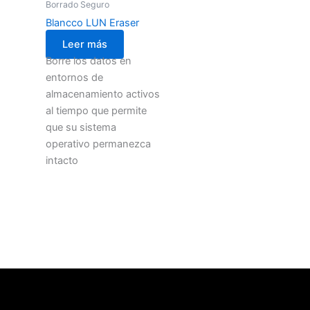
Borrado Seguro
Blancco LUN Eraser
Leer más
Borre los datos en
entornos de
almacenamiento activos
al tiempo que permite
que su sistema
operativo permanezca
intacto